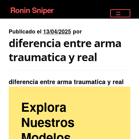
Ronin Sniper
Ir
Ir
a
al
TIENDA
la
contenido
Publicado el
13/04/2025
por
EQUIPAMIENTO ÉLITE
navegación
diferencia entre arma
PISTOLAS
traumatica y real
RIFLES DEPORTIVOS
diferencia entre arma traumatica y real
SATELITALES
Explora
Nuestros
Modelos