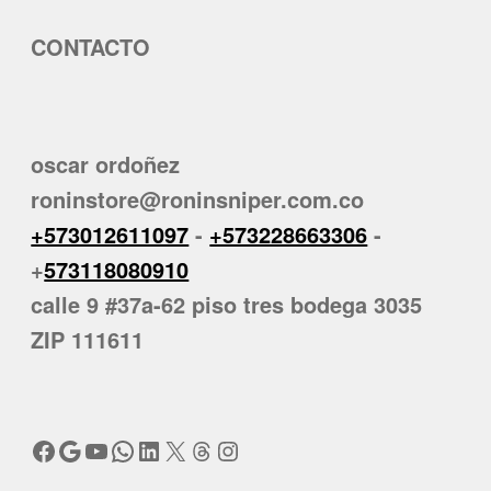
CONTACTO
oscar ordoñez
roninstore@roninsniper.com.co
+573012611097
-
+573228663306
-
+
573118080910
calle 9 #37a-62 piso tres bodega 3035
ZIP 111611
Facebook
Google
YouTube
WhatsApp
LinkedIn
X
Threads
Instagram