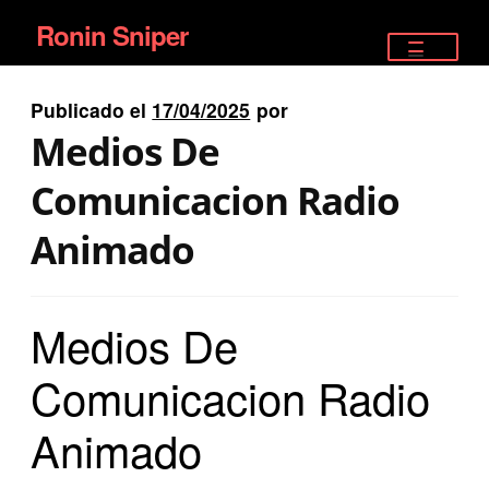
Ronin Sniper
Ir
Ir
a
al
TIENDA
la
contenido
Publicado el
17/04/2025
por
EQUIPAMIENTO ÉLITE
navegación
Medios De
PISTOLAS
Comunicacion Radio
RIFLES DEPORTIVOS
Animado
SATELITALES
Medios De
Comunicacion Radio
Animado