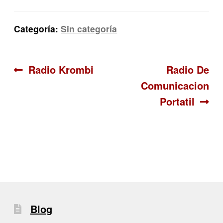
Categoría:
Sin categoría
Navegación
Anterior:
Siguiente:
Radio Krombi
Radio De
Comunicacion
de
Portatil
entradas
Blog