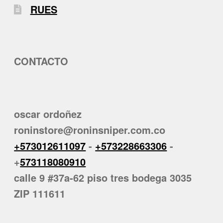
RUES
CONTACTO
oscar ordoñez
roninstore@roninsniper.com.co
+573012611097
-
+573228663306
-
+
573118080910
calle 9 #37a-62 piso tres bodega 3035
ZIP 111611