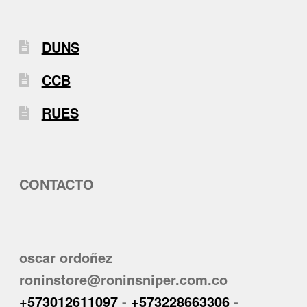
DUNS
CCB
RUES
CONTACTO
oscar ordoñez
roninstore@roninsniper.com.co
+573012611097
-
+573228663306
-