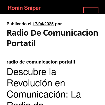
Ronin Sniper
Ir
Ir
a
al
TIENDA
la
contenido
Publicado el
17/04/2025
por
EQUIPAMIENTO ÉLITE
navegación
Radio De Comunicacion
PISTOLAS
Portatil
RIFLES DEPORTIVOS
radio de comunicacion portatil
SATELITALES
Descubre la
Revolución en
Comunicación: La
Radio de