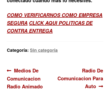
conectado cuando más lo necesites.
COMO VERIFICARNOS COMO EMPRESA
SEGURA
CLICK AQUI POLITICAS DE
CONTRA ENTREGA
Categoría:
Sin categoría
Navegación
Anterior:
Siguiente:
Medios De
Radio De
Comunicacion Para
Comunicacion
de
Auto
Radio Animado
entradas