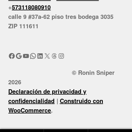
+
573118080910
calle 9 #37a-62 piso tres bodega 3035
ZIP 111611
Facebook
Google
YouTube
WhatsApp
LinkedIn
X
Threads
Instagram
© Ronin Sniper
2026
Declaración de privacidad y
confidencialidad
Construido con
WooCommerce
.