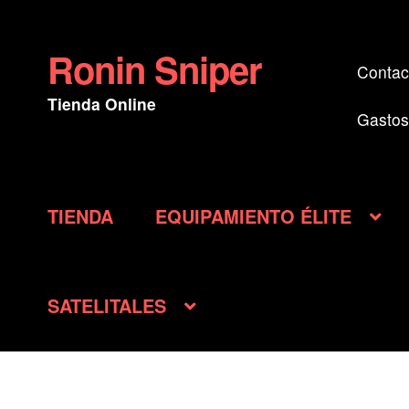
Ronin Sniper
Ir
Ir
Contac
a
al
Tienda Online
la
contenido
Gastos
navegación
TIENDA
EQUIPAMIENTO ÉLITE
SATELITALES