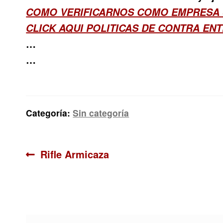
COMO VERIFICARNOS COMO EMPRESA
CLICK AQUI POLITICAS DE CONTRA EN
…
…
Categoría:
Sin categoría
Navegación
Anterior:
Rifle Armicaza
de
entradas