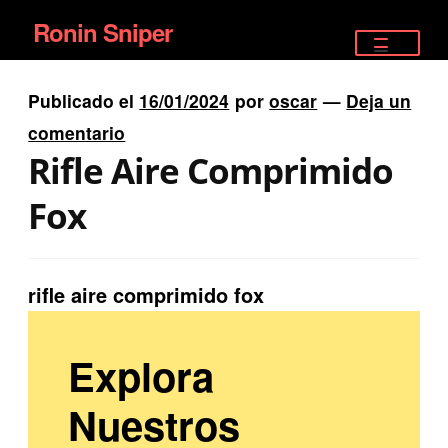
Ronin Sniper
Ir
Ir
a
al
TIENDA
la
contenido
Publicado el
16/01/2024
por
oscar
—
Deja un
EQUIPAMIENTO ÉLITE
navegación
comentario
Rifle Aire Comprimido
PISTOLAS
Fox
RIFLES DEPORTIVOS
SATELITALES
rifle aire comprimido fox
Explora
Nuestros