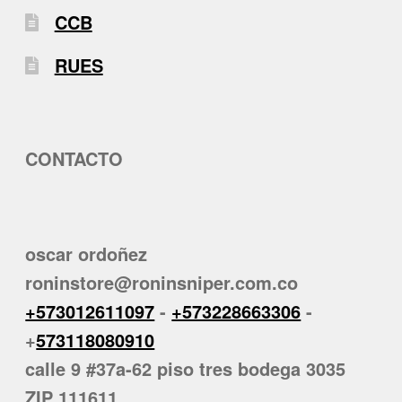
CCB
RUES
CONTACTO
oscar ordoñez
roninstore@roninsniper.com.co
+573012611097
-
+573228663306
-
+
573118080910
calle 9 #37a-62 piso tres bodega 3035
ZIP 111611