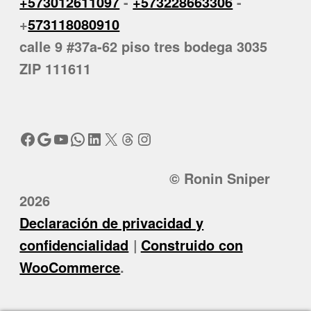
+573012611097
-
+573228663306
-
+
573118080910
calle 9 #37a-62 piso tres bodega 3035
ZIP 111611
Facebook
Google
YouTube
WhatsApp
LinkedIn
X
Threads
Instagram
© Ronin Sniper
2026
Declaración de privacidad y
confidencialidad
Construido con
WooCommerce
.