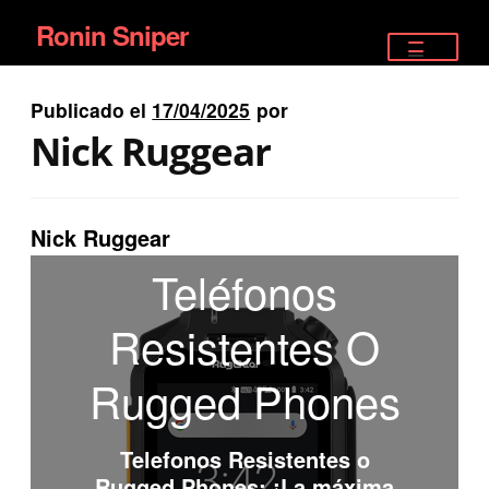
Ronin Sniper
Ir
Ir
a
al
TIENDA
la
contenido
Publicado el
17/04/2025
por
EQUIPAMIENTO ÉLITE
navegación
Nick Ruggear
PISTOLAS
RIFLES DEPORTIVOS
Nick Ruggear
Teléfonos
SATELITALES
Resistentes O
Rugged Phones
Telefonos Resistentes o
Rugged Phones
: ¡La máxima