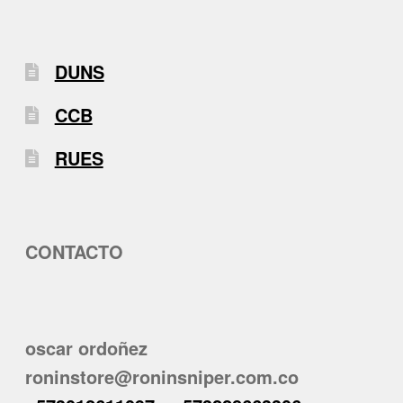
DUNS
CCB
RUES
CONTACTO
oscar ordoñez
roninstore@roninsniper.com.co