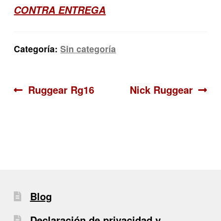
CONTRA ENTREGA
Categoría:
Sin categoría
Navegación
Anterior:
Siguiente:
Ruggear Rg16
Nick Ruggear
de
entradas
Blog
Declaración de privacidad y