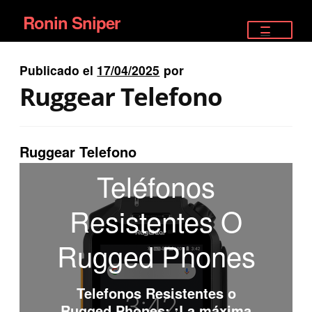
Ronin Sniper
Ir
Ir
a
al
TIENDA
la
contenido
Publicado el
17/04/2025
por
EQUIPAMIENTO ÉLITE
navegación
Ruggear Telefono
PISTOLAS
RIFLES DEPORTIVOS
Ruggear Telefono
Teléfonos
SATELITALES
Resistentes O
Rugged Phones
Telefonos Resistentes o
Rugged Phones
: ¡La máxima