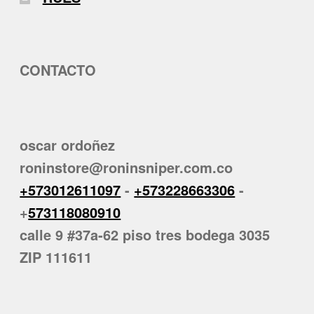
CONTACTO
oscar ordoñez
roninstore@roninsniper.com.co
+573012611097
-
+573228663306
-
+
573118080910
calle 9 #37a-62 piso tres bodega 3035
ZIP 111611