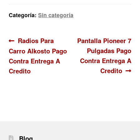
Categoría:
Sin categoría
Navegación
Anterior:
Siguiente:
Radios Para
Pantalla Pioneer 7
Pulgadas Pago
Carro Alkosto Pago
de
Contra Entrega A
Contra Entrega A
entradas
Credito
Credito
Blog