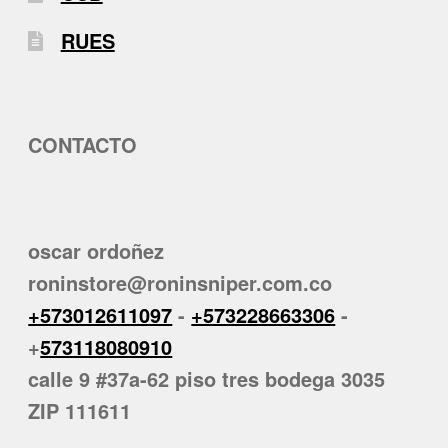
RUES
CONTACTO
oscar ordoñez
roninstore@roninsniper.com.co
+573012611097
-
+573228663306
-
+
573118080910
calle 9 #37a-62 piso tres bodega 3035
ZIP 111611