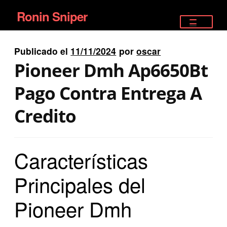
Ronin Sniper
Ir
Ir
a
al
TIENDA
la
contenido
Publicado el
11/11/2024
por
oscar
EQUIPAMIENTO ÉLITE
navegación
Pioneer Dmh Ap6650Bt
PISTOLAS
Pago Contra Entrega A
RIFLES DEPORTIVOS
Credito
SATELITALES
Características
Principales del
Pioneer Dmh