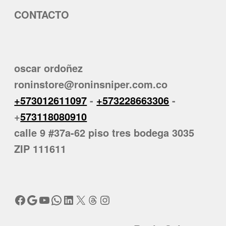
CONTACTO
oscar ordoñez
roninstore@roninsniper.com.co
+573012611097
-
+573228663306
-
+
573118080910
calle 9 #37a-62 piso tres bodega 3035
ZIP 111611
Facebook
Google
YouTube
WhatsApp
LinkedIn
X
Threads
Instagram