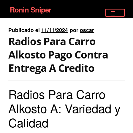
Ronin Sniper
Ir
Ir
a
al
TIENDA
la
contenido
Publicado el
11/11/2024
por
oscar
EQUIPAMIENTO ÉLITE
navegación
Radios Para Carro
PISTOLAS
Alkosto Pago Contra
RIFLES DEPORTIVOS
Entrega A Credito
SATELITALES
Radios Para Carro
Alkosto A: Variedad y
Calidad