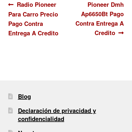
Navegación
Anterior:
Siguiente:
Radio Pioneer
Pioneer Dmh
Ap6650Bt Pago
Para Carro Precio
de
Contra Entrega A
Pago Contra
entradas
Credito
Entrega A Credito
Blog
Declaración de privacidad y
confidencialidad