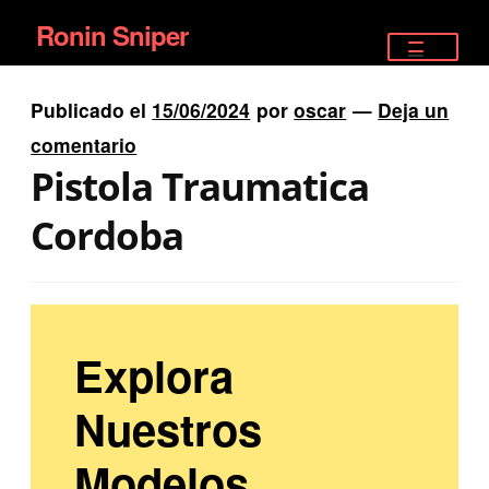
Ronin Sniper
Ir
Ir
a
al
TIENDA
la
contenido
Publicado el
15/06/2024
por
oscar
—
Deja un
EQUIPAMIENTO ÉLITE
navegación
comentario
Pistola Traumatica
PISTOLAS
Cordoba
RIFLES DEPORTIVOS
SATELITALES
Explora
Nuestros
Modelos