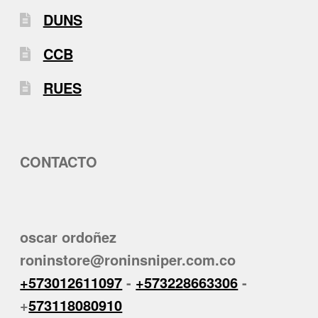
DUNS
CCB
RUES
CONTACTO
oscar ordoñez
roninstore@roninsniper.com.co
+573012611097
-
+573228663306
-
+
573118080910