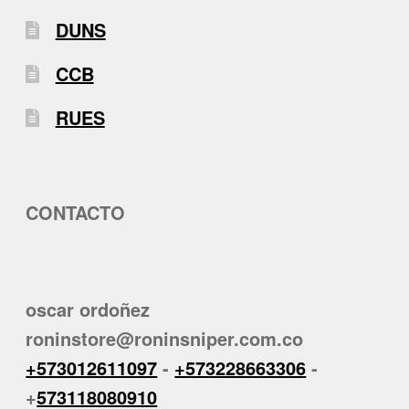
DUNS
CCB
RUES
CONTACTO
oscar ordoñez
roninstore@roninsniper.com.co
+573012611097
-
+573228663306
-
+
573118080910