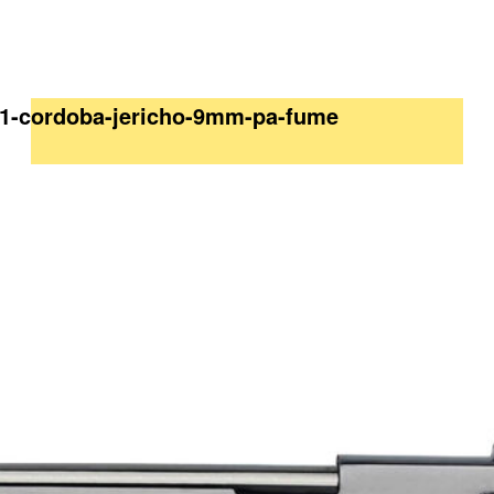
211-cordoba-jericho-9mm-pa-fume