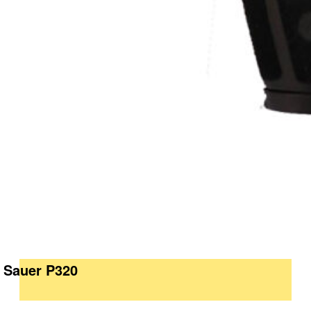
g Sauer P320