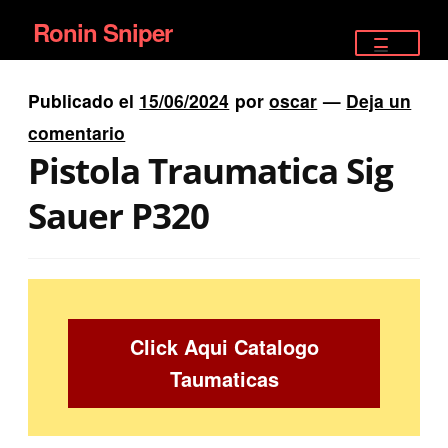
Ronin Sniper
Ir
Ir
a
al
TIENDA
la
contenido
Publicado el
15/06/2024
por
oscar
—
Deja un
EQUIPAMIENTO ÉLITE
navegación
comentario
Pistola Traumatica Sig
PISTOLAS
Sauer P320
RIFLES DEPORTIVOS
SATELITALES
Click Aqui Catalogo
Taumaticas