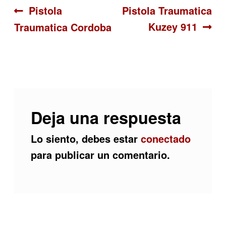
Navegación
Anterior:
Siguiente:
Pistola
Pistola Traumatica
Kuzey 911
Traumatica Cordoba
de
entradas
Deja una respuesta
Lo siento, debes estar
conectado
para publicar un comentario.