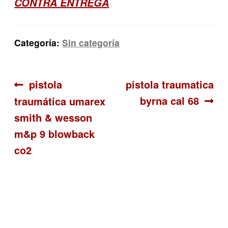
CONTRA ENTREGA
Categoría:
Sin categoría
Navegación
Anterior:
Siguiente:
pistola
pistola traumatica
byrna cal 68
traumática umarex
de
smith & wesson
entradas
m&p 9 blowback
co2