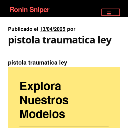
Ronin Sniper
Ir
Ir
a
al
TIENDA
la
contenido
Publicado el
13/04/2025
por
EQUIPAMIENTO ÉLITE
navegación
pistola traumatica ley
PISTOLAS
RIFLES DEPORTIVOS
pistola traumatica ley
SATELITALES
Explora
Nuestros
Modelos