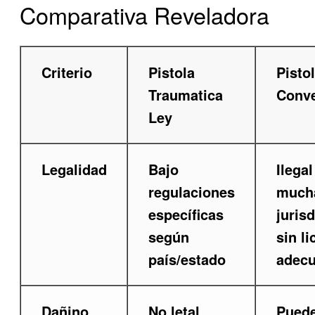
Comparativa Reveladora
Criterio
Pistola
Pisto
Traumatica
Conve
Ley
Legalidad
Bajo
Ilegal
regulaciones
much
específicas
juris
según
sin li
país/estado
adec
Dañino
No letal
Puede