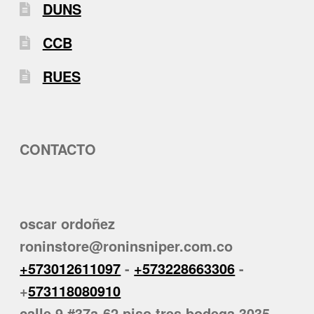
DUNS
CCB
RUES
CONTACTO
oscar ordoñez
roninstore@roninsniper.com.co
+573012611097
-
+573228663306
-
+
573118080910
calle 9 #37a-62 piso tres bodega 3035