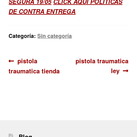
SEGURA 19/05
CLICK AQUI POLITICAS
DE CONTRA ENTREGA
Categoría:
Sin categoría
Navegación
Anterior:
Siguiente:
pistola
pistola traumatica
ley
traumatica tienda
de
entradas
Blog