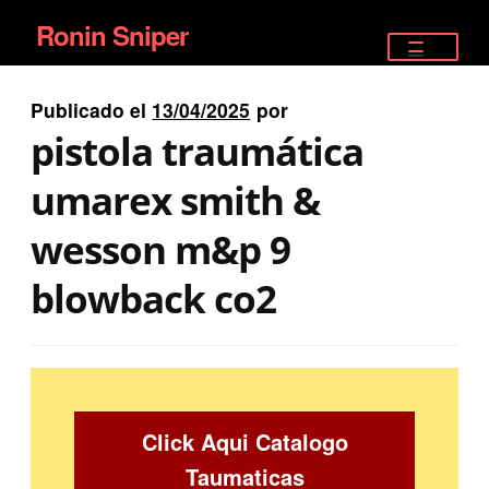
Ronin Sniper
Ir
Ir
a
al
TIENDA
la
contenido
Publicado el
13/04/2025
por
EQUIPAMIENTO ÉLITE
navegación
pistola traumática
PISTOLAS
umarex smith &
RIFLES DEPORTIVOS
wesson m&p 9
SATELITALES
blowback co2
Click Aqui Catalogo
Taumaticas