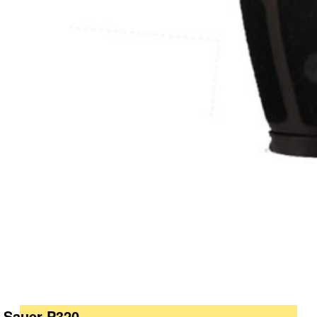
g Sauer P320