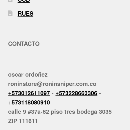
RUES
CONTACTO
oscar ordoñez
roninstore@roninsniper.com.co
+573012611097
-
+573228663306
-
+
573118080910
calle 9 #37a-62 piso tres bodega 3035
ZIP 111611