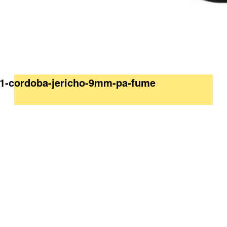
211-cordoba-jericho-9mm-pa-fume