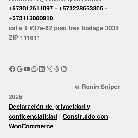
+573012611097
-
+573228663306
-
+
573118080910
calle 9 #37a-62 piso tres bodega 3035
ZIP 111611
Facebook
Google
YouTube
WhatsApp
LinkedIn
X
Threads
Instagram
© Ronin Sniper
2026
Declaración de privacidad y
confidencialidad
Construido con
WooCommerce
.