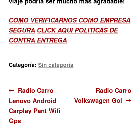
viaje podría ser mucho más agradable!
COMO VERIFICARNOS COMO EMPRESA
SEGURA
CLICK AQUI POLITICAS DE
CONTRA ENTREGA
Categoría:
Sin categoría
Navegación
Anterior:
Siguiente:
Radio Carro
Radio Carro
Volkswagen Gol
Lenovo Android
de
Carplay Pant Wifi
entradas
Gps