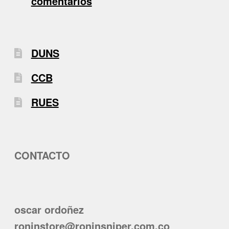
comentarios
DUNS
CCB
RUES
CONTACTO
oscar ordoñez
roninstore@roninsniper.com.co