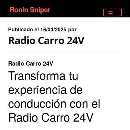
Ronin Sniper
Ir
Ir
a
al
TIENDA
la
contenido
Publicado el
16/04/2025
por
EQUIPAMIENTO ÉLITE
navegación
Radio Carro 24V
PISTOLAS
RIFLES DEPORTIVOS
Radio Carro 24V
Transforma tu
SATELITALES
experiencia de
conducción con el
Radio Carro 24V