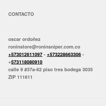
CONTACTO
oscar ordoñez
roninstore@roninsniper.com.co
+573012611097
-
+573228663306
-
+
573118080910
calle 9 #37a-62 piso tres bodega 3035
ZIP 111611