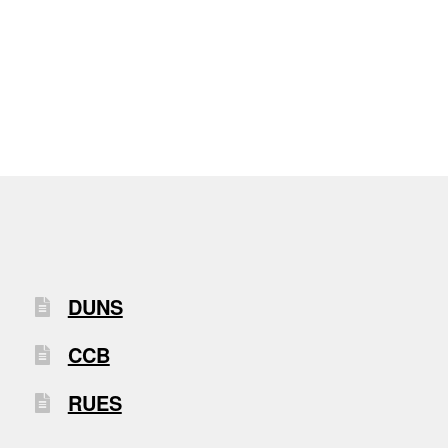
DUNS
CCB
RUES