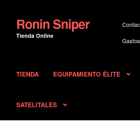
Ronin Sniper
Ir
Ir
Contac
a
al
Tienda Online
la
contenido
Gastos
navegación
TIENDA
EQUIPAMIENTO ÉLITE
SATELITALES