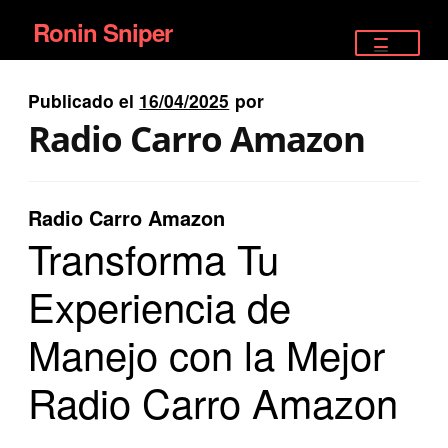
Ronin Sniper
Ir
Ir
a
al
TIENDA
la
contenido
Publicado el
16/04/2025
por
EQUIPAMIENTO ÉLITE
navegación
Radio Carro Amazon
PISTOLAS
RIFLES DEPORTIVOS
Radio Carro Amazon
Transforma Tu
SATELITALES
Experiencia de
Manejo con la Mejor
Radio Carro Amazon