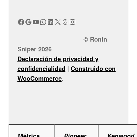
Facebook
Google
YouTube
WhatsApp
LinkedIn
X
Threads
Instagram
© Ronin
Sniper 2026
Declaración de privacidad y
confidencialidad
Construido con
WooCommerce
.
Métrica
Pioneer
Kenwood