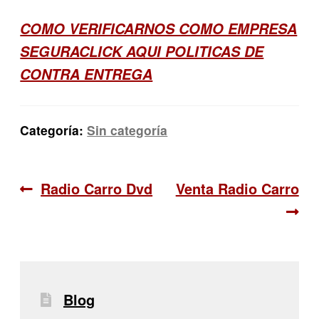
COMO VERIFICARNOS COMO EMPRESA
SEGURA
CLICK AQUI POLITICAS DE
CONTRA ENTREGA
Categoría:
Sin categoría
Navegación
Anterior:
Siguiente:
Radio Carro Dvd
Venta Radio Carro
de
entradas
Blog