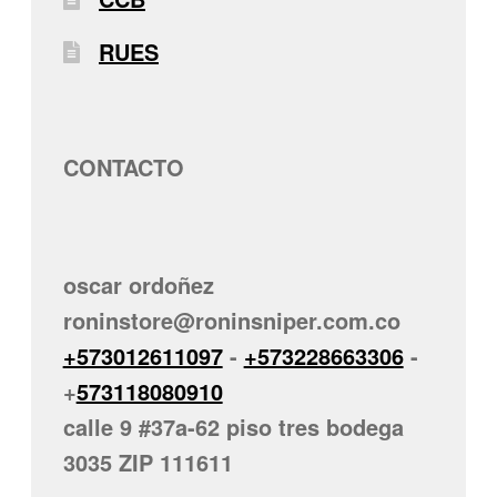
RUES
CONTACTO
oscar ordoñez
roninstore@roninsniper.com.co
+573012611097
-
+573228663306
-
+
573118080910
calle 9 #37a-62 piso tres bodega
3035 ZIP 111611