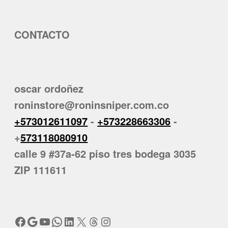
CONTACTO
oscar ordoñez
roninstore@roninsniper.com.co
+573012611097
-
+573228663306
-
+
573118080910
calle 9 #37a-62 piso tres bodega 3035
ZIP 111611
Facebook
Google
YouTube
WhatsApp
LinkedIn
X
Threads
Instagram