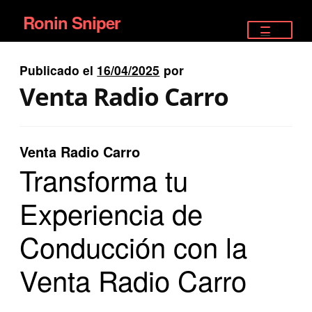
Ronin Sniper
Ir
Ir
a
al
TIENDA
la
contenido
Publicado el
16/04/2025
por
EQUIPAMIENTO ÉLITE
navegación
Venta Radio Carro
PISTOLAS
RIFLES DEPORTIVOS
Venta Radio Carro
Transforma tu
SATELITALES
Experiencia de
Conducción con la
Venta Radio Carro