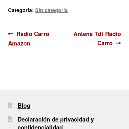
Categoría:
Sin categoría
Navegación
Anterior:
Siguiente:
Radio Carro
Antena Tdt Radio
Carro
Amazon
de
entradas
Blog
Declaración de privacidad y
confidencialidad