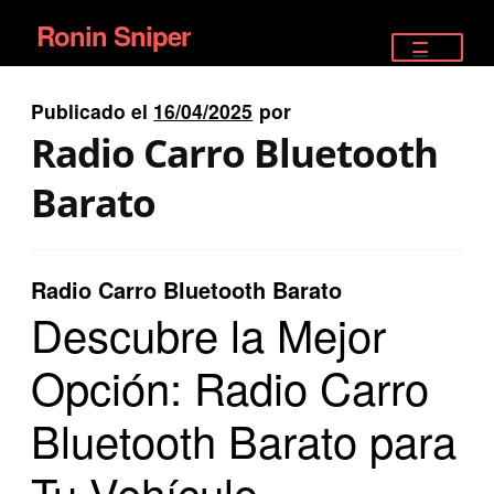
Ronin Sniper
Ir
Ir
a
al
TIENDA
la
contenido
Publicado el
16/04/2025
por
EQUIPAMIENTO ÉLITE
navegación
Radio Carro Bluetooth
PISTOLAS
Barato
RIFLES DEPORTIVOS
Radio Carro Bluetooth Barato
SATELITALES
Descubre la Mejor
Opción: Radio Carro
Bluetooth Barato para
Tu Vehículo