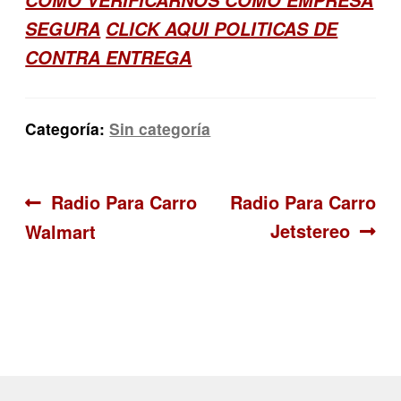
COMO VERIFICARNOS COMO EMPRESA
SEGURA
CLICK AQUI POLITICAS DE
CONTRA ENTREGA
Categoría:
Sin categoría
Navegación
Anterior:
Siguiente:
Radio Para Carro
Radio Para Carro
Jetstereo
Walmart
de
entradas