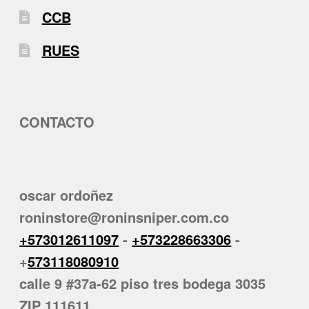
CCB
RUES
CONTACTO
oscar ordoñez
roninstore@roninsniper.com.co
+573012611097
-
+573228663306
-
+
573118080910
calle 9 #37a-62 piso tres bodega 3035
ZIP 111611