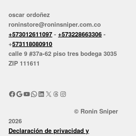
oscar ordoñez
roninstore@roninsniper.com.co
+573012611097
-
+573228663306
-
+
573118080910
calle 9 #37a-62 piso tres bodega 3035
ZIP 111611
Facebook
Google
YouTube
WhatsApp
LinkedIn
X
Threads
Instagram
© Ronin Sniper
2026
Declaración de privacidad y