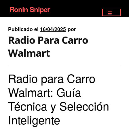
Ronin Sniper
Ir
Ir
a
al
TIENDA
la
contenido
Publicado el
16/04/2025
por
EQUIPAMIENTO ÉLITE
navegación
Radio Para Carro
PISTOLAS
Walmart
RIFLES DEPORTIVOS
Radio para Carro
SATELITALES
Walmart: Guía
Técnica y Selección
Inteligente