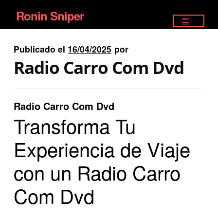
Ronin Sniper
Ir
Ir
a
al
TIENDA
la
contenido
Publicado el
16/04/2025
por
EQUIPAMIENTO ÉLITE
navegación
Radio Carro Com Dvd
PISTOLAS
RIFLES DEPORTIVOS
Radio Carro Com Dvd
Transforma Tu
SATELITALES
Experiencia de Viaje
con un Radio Carro
Com Dvd