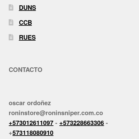
DUNS
CCB
RUES
CONTACTO
oscar ordoñez
roninstore@roninsniper.com.co
+573012611097
-
+573228663306
-
+
573118080910