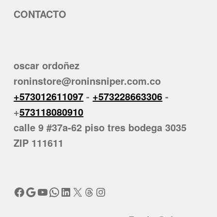
CONTACTO
oscar ordoñez
roninstore@roninsniper.com.co
+573012611097
-
+573228663306
-
+
573118080910
calle 9 #37a-62 piso tres bodega 3035
ZIP 111611
Facebook
Google
YouTube
WhatsApp
LinkedIn
X
Threads
Instagram