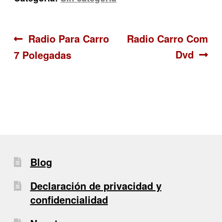
Navegación
Anterior:
Siguiente:
Radio Para Carro
Radio Carro Com
Dvd
7 Polegadas
de
entradas
Blog
Declaración de privacidad y
confidencialidad