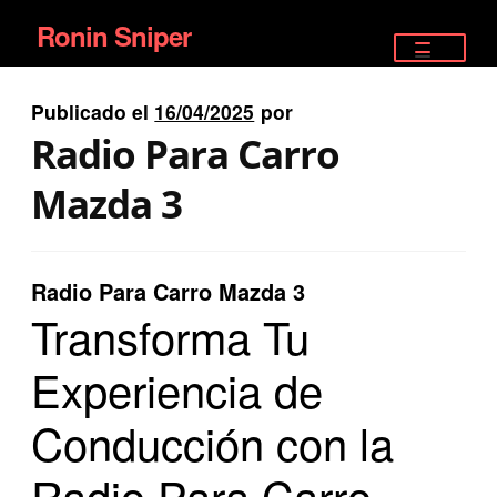
Ronin Sniper
Ir
Ir
a
al
TIENDA
la
contenido
Publicado el
16/04/2025
por
EQUIPAMIENTO ÉLITE
navegación
Radio Para Carro
PISTOLAS
Mazda 3
RIFLES DEPORTIVOS
Radio Para Carro Mazda 3
SATELITALES
Transforma Tu
Experiencia de
Conducción con la
Radio Para Carro