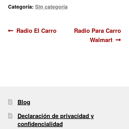
Categoría:
Sin categoría
Navegación
Anterior:
Siguiente:
Radio El Carro
Radio Para Carro
Walmart
de
entradas
Blog
Declaración de privacidad y
confidencialidad