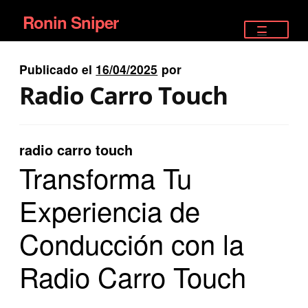
Ronin Sniper
Ir
Ir
a
al
TIENDA
la
contenido
Publicado el
16/04/2025
por
EQUIPAMIENTO ÉLITE
navegación
Radio Carro Touch
PISTOLAS
RIFLES DEPORTIVOS
radio carro touch
Transforma Tu
SATELITALES
Experiencia de
Conducción con la
Radio Carro Touch