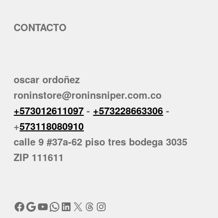
CONTACTO
oscar ordoñez
roninstore@roninsniper.com.co
+573012611097
-
+573228663306
-
+
573118080910
calle 9 #37a-62 piso tres bodega 3035
ZIP 111611
Facebook
Google
YouTube
WhatsApp
LinkedIn
X
Threads
Instagram