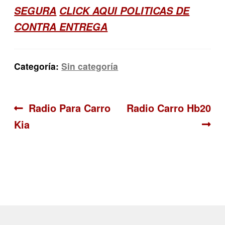
SEGURA
CLICK AQUI POLITICAS DE
CONTRA ENTREGA
Categoría:
Sin categoría
Navegación
Anterior:
Siguiente:
Radio Para Carro
Radio Carro Hb20
Kia
de
entradas