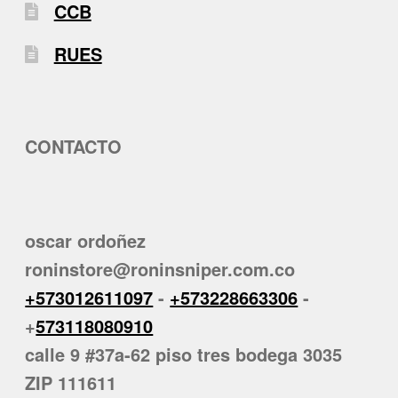
CCB
RUES
CONTACTO
oscar ordoñez
roninstore@roninsniper.com.co
+573012611097
-
+573228663306
-
+
573118080910
calle 9 #37a-62 piso tres bodega 3035
ZIP 111611