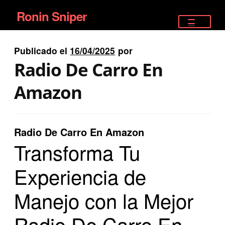
Ronin Sniper
Ir
Ir
a
al
TIENDA
la
contenido
Publicado el
16/04/2025
por
EQUIPAMIENTO ÉLITE
navegación
Radio De Carro En
PISTOLAS
Amazon
RIFLES DEPORTIVOS
Radio De Carro En Amazon
SATELITALES
Transforma Tu
Experiencia de
Manejo con la Mejor
Radio De Carro En