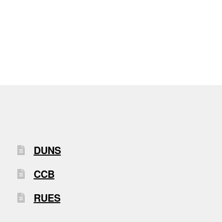
DUNS
CCB
RUES