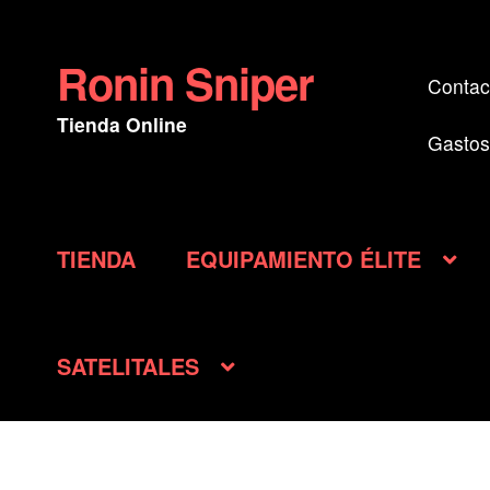
Ronin Sniper
Ir
Ir
Contac
a
al
Tienda Online
la
contenido
Gastos
navegación
TIENDA
EQUIPAMIENTO ÉLITE
SATELITALES