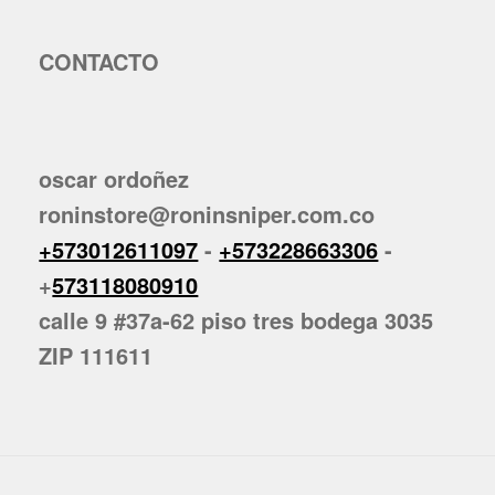
CONTACTO
oscar ordoñez
roninstore@roninsniper.com.co
+573012611097
-
+573228663306
-
+
573118080910
calle 9 #37a-62 piso tres bodega 3035
ZIP 111611