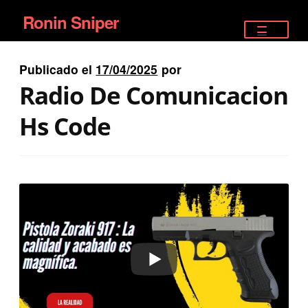
Ronin Sniper
Ir
Ir
a
al
TIENDA
la
contenido
Publicado el
17/04/2025
por
EQUIPAMIENTO ÉLITE
navegación
Radio De Comunicacion
PISTOLAS
Hs Code
RIFLES DEPORTIVOS
SATELITALES