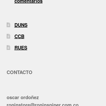
comentarios
DUNS
CCB
RUES
CONTACTO
oscar ordoñez
roninstore@roninsniper.com.co