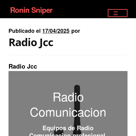
Ronin Sniper
Ir
Ir
a
al
TIENDA
la
contenido
Publicado el
17/04/2025
por
EQUIPAMIENTO ÉLITE
navegación
Radio Jcc
PISTOLAS
RIFLES DEPORTIVOS
Radio Jcc
SATELITALES
Radio
Comunicacion
Equipos de
Radio
Comunicacion
profesional.