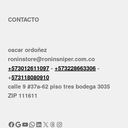
CONTACTO
oscar ordoñez
roninstore@roninsniper.com.co
+573012611097
-
+573228663306
-
+
573118080910
calle 9 #37a-62 piso tres bodega 3035
ZIP 111611
Facebook
Google
YouTube
WhatsApp
LinkedIn
X
Threads
Instagram