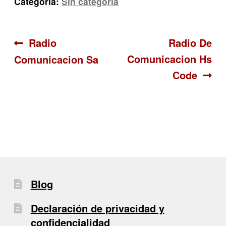
Categoría:
Sin categoría
Navegación
Anterior:
Siguiente:
Radio
Radio De
Comunicacion Hs
Comunicacion Sa
de
Code
entradas
Blog
Declaración de privacidad y
confidencialidad