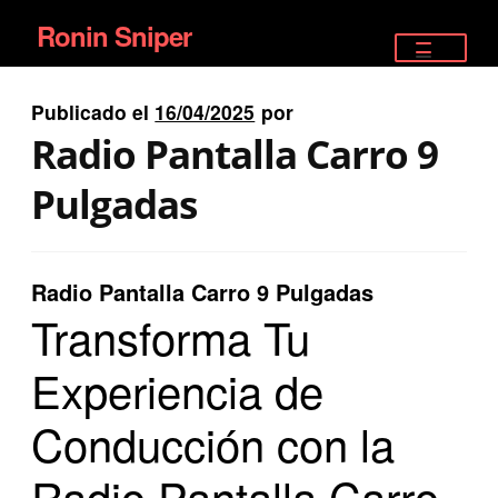
Ronin Sniper
Ir
Ir
a
al
TIENDA
la
contenido
Publicado el
16/04/2025
por
EQUIPAMIENTO ÉLITE
navegación
Radio Pantalla Carro 9
PISTOLAS
Pulgadas
RIFLES DEPORTIVOS
Radio Pantalla Carro 9 Pulgadas
SATELITALES
Transforma Tu
Experiencia de
Conducción con la
Radio Pantalla Carro