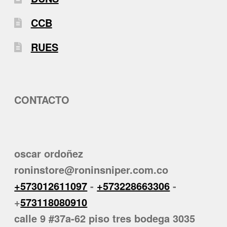
CCB
RUES
CONTACTO
oscar ordoñez
roninstore@roninsniper.com.co
+573012611097
-
+573228663306
-
+
573118080910
calle 9 #37a-62 piso tres bodega 3035