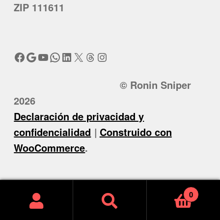
ZIP 111611
Facebook
Google
YouTube
WhatsApp
LinkedIn
X
Threads
Instagram
© Ronin Sniper
2026
Declaración de privacidad y
confidencialidad
Construido con
WooCommerce
.
0
Buscar
Buscar