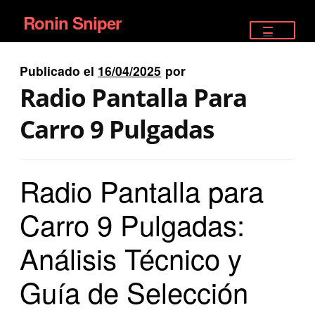
Ronin Sniper
Ir
Ir
a
al
TIENDA
la
contenido
Publicado el
16/04/2025
por
EQUIPAMIENTO ÉLITE
navegación
Radio Pantalla Para
PISTOLAS
Carro 9 Pulgadas
RIFLES DEPORTIVOS
Radio Pantalla para
SATELITALES
Carro 9 Pulgadas:
Análisis Técnico y
Guía de Selección