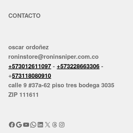
CONTACTO
oscar ordoñez
roninstore@roninsniper.com.co
+573012611097
-
+573228663306
-
+
573118080910
calle 9 #37a-62 piso tres bodega 3035
ZIP 111611
Facebook
Google
YouTube
WhatsApp
LinkedIn
X
Threads
Instagram