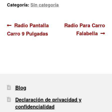
Categoría:
Sin categoría
Navegación
Anterior:
Siguiente:
Radio Pantalla
Radio Para Carro
Falabella
Carro 9 Pulgadas
de
entradas
Blog
Declaración de privacidad y
confidencialidad