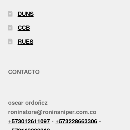
DUNS
CCB
RUES
CONTACTO
oscar ordoñez
roninstore@roninsniper.com.co
+573012611097
-
+573228663306
-