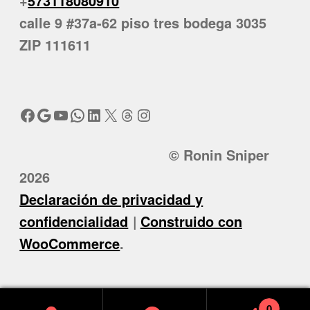
+
573118080910
calle 9 #37a-62 piso tres bodega 3035
ZIP 111611
Facebook
Google
YouTube
WhatsApp
LinkedIn
X
Threads
Instagram
© Ronin Sniper
2026
Declaración de privacidad y
confidencialidad
Construido con
WooCommerce
.
0