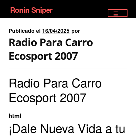
Ronin Sniper
Ir
Ir
a
al
TIENDA
la
contenido
Publicado el
16/04/2025
por
EQUIPAMIENTO ÉLITE
navegación
Radio Para Carro
PISTOLAS
Ecosport 2007
RIFLES DEPORTIVOS
Radio Para Carro
SATELITALES
Ecosport 2007
html
¡Dale Nueva Vida a tu