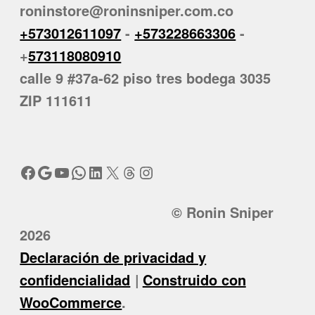
roninstore@roninsniper.com.co
+573012611097
-
+573228663306
-
+
573118080910
calle 9 #37a-62 piso tres bodega 3035
ZIP 111611
Facebook
Google
YouTube
WhatsApp
LinkedIn
X
Threads
Instagram
© Ronin Sniper
2026
Declaración de privacidad y
confidencialidad
Construido con
WooCommerce
.