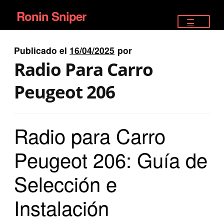
Ronin Sniper
Ir
Ir
a
al
TIENDA
la
contenido
Publicado el
16/04/2025
por
EQUIPAMIENTO ÉLITE
navegación
Radio Para Carro
PISTOLAS
Peugeot 206
RIFLES DEPORTIVOS
Radio para Carro
SATELITALES
Peugeot 206: Guía de
Selección e
Instalación