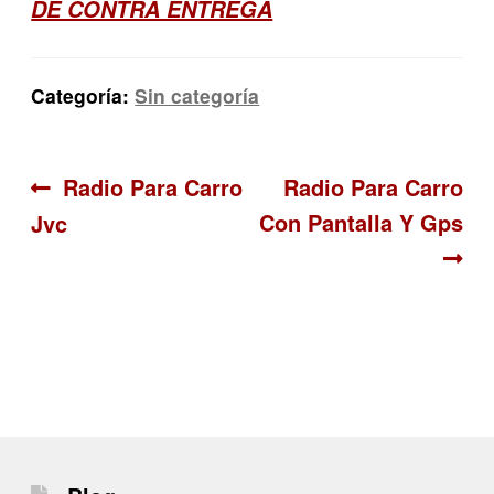
DE CONTRA ENTREGA
Categoría:
Sin categoría
Navegación
Anterior:
Siguiente:
Radio Para Carro
Radio Para Carro
Con Pantalla Y Gps
Jvc
de
entradas