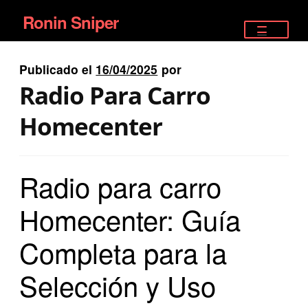
Ronin Sniper
Ir
Ir
a
al
TIENDA
la
contenido
Publicado el
16/04/2025
por
EQUIPAMIENTO ÉLITE
navegación
Radio Para Carro
PISTOLAS
Homecenter
RIFLES DEPORTIVOS
Radio para carro
SATELITALES
Homecenter: Guía
Completa para la
Selección y Uso