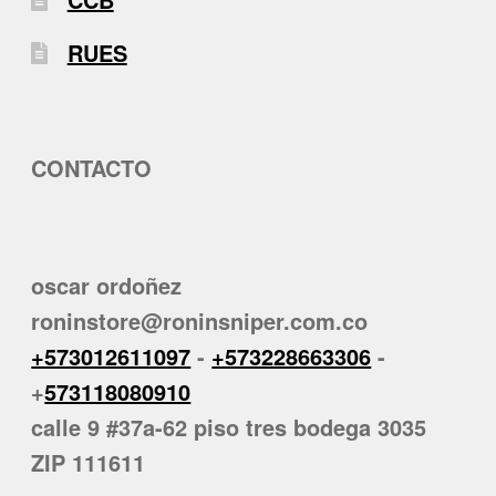
RUES
CONTACTO
oscar ordoñez
roninstore@roninsniper.com.co
+573012611097
-
+573228663306
-
+
573118080910
calle 9 #37a-62 piso tres bodega 3035
ZIP 111611