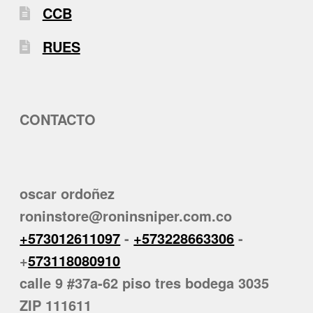
CCB
RUES
CONTACTO
oscar ordoñez
roninstore@roninsniper.com.co
+573012611097
-
+573228663306
-
+
573118080910
calle 9 #37a-62 piso tres bodega 3035
ZIP 111611