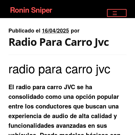
Ronin Sniper
Ir
Ir
a
al
TIENDA
la
contenido
Publicado el
16/04/2025
por
EQUIPAMIENTO ÉLITE
navegación
Radio Para Carro Jvc
PISTOLAS
radio para carro jvc
RIFLES DEPORTIVOS
SATELITALES
El radio para carro JVC se ha
consolidado como una opción popular
entre los conductores que buscan una
experiencia de audio de alta calidad y
funcionalidades avanzadas en sus
vehículos. Desde modelos básicos con