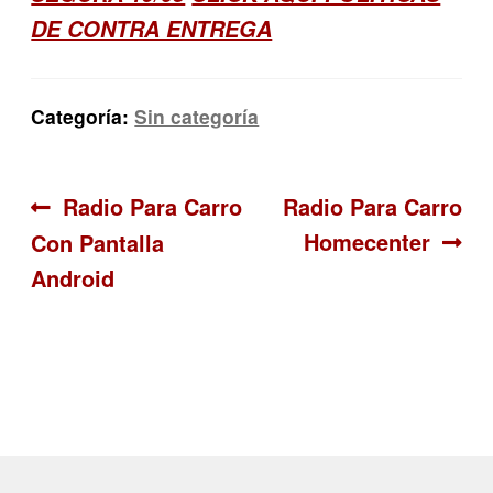
DE CONTRA ENTREGA
Categoría:
Sin categoría
Navegación
Anterior:
Siguiente:
Radio Para Carro
Radio Para Carro
Homecenter
Con Pantalla
de
Android
entradas