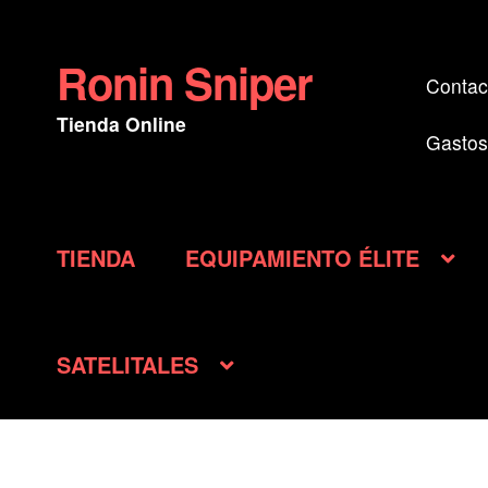
Ronin Sniper
Ir
Ir
Contac
a
al
Tienda Online
la
contenido
Gastos
navegación
TIENDA
EQUIPAMIENTO ÉLITE
SATELITALES