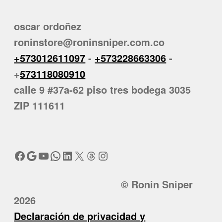
oscar ordoñez
roninstore@roninsniper.com.co
+573012611097
-
+573228663306
-
+
573118080910
calle 9 #37a-62 piso tres bodega 3035
ZIP 111611
Facebook
Google
YouTube
WhatsApp
LinkedIn
X
Threads
Instagram
© Ronin Sniper
2026
Declaración de privacidad y