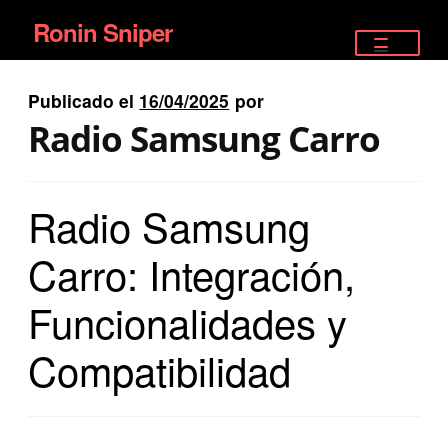
Ronin Sniper
Ir
Ir
a
al
TIENDA
la
contenido
Publicado el
16/04/2025
por
EQUIPAMIENTO ÉLITE
navegación
Radio Samsung Carro
PISTOLAS
Radio Samsung
RIFLES DEPORTIVOS
Carro: Integración,
SATELITALES
Funcionalidades y
Compatibilidad