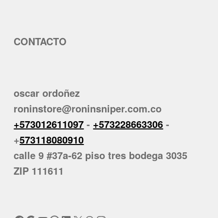
CONTACTO
oscar ordoñez
roninstore@roninsniper.com.co
+573012611097
-
+573228663306
-
+
573118080910
calle 9 #37a-62 piso tres bodega 3035
ZIP 111611