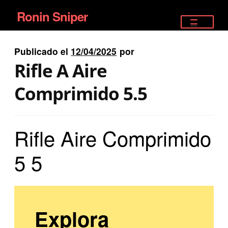
Ronin Sniper
Ir
Ir
a
al
TIENDA
la
contenido
Publicado el
12/04/2025
por
EQUIPAMIENTO ÉLITE
navegación
Rifle A Aire
PISTOLAS
Comprimido 5.5
RIFLES DEPORTIVOS
Rifle Aire Comprimido
SATELITALES
5 5
Explora