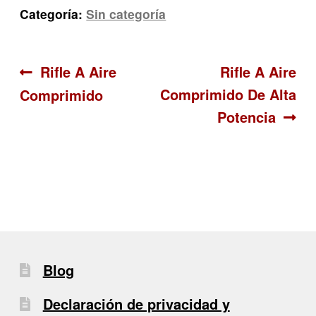
Categoría:
Sin categoría
Navegación
Anterior:
Siguiente:
Rifle A Aire
Rifle A Aire
Comprimido De Alta
Comprimido
de
Potencia
entradas
Blog
Declaración de privacidad y