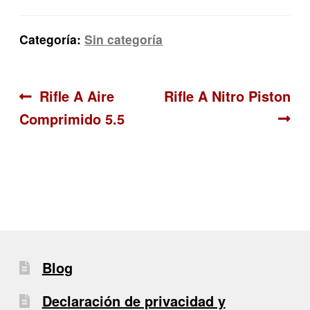
Categoría:
Sin categoría
Navegación
Anterior:
Siguiente:
Rifle A Aire
Rifle A Nitro Piston
Comprimido 5.5
de
entradas
Blog
Declaración de privacidad y