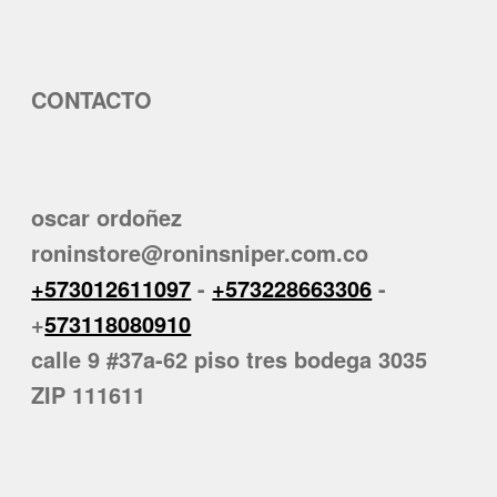
CONTACTO
oscar ordoñez
roninstore@roninsniper.com.co
+573012611097
-
+573228663306
-
+
573118080910
calle 9 #37a-62 piso tres bodega 3035
ZIP 111611