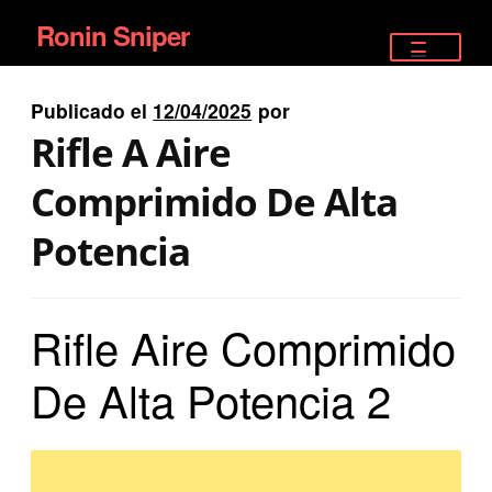
Ronin Sniper
Ir
Ir
a
al
TIENDA
la
contenido
Publicado el
12/04/2025
por
EQUIPAMIENTO ÉLITE
navegación
Rifle A Aire
PISTOLAS
Comprimido De Alta
RIFLES DEPORTIVOS
Potencia
SATELITALES
Rifle Aire Comprimido
De Alta Potencia 2