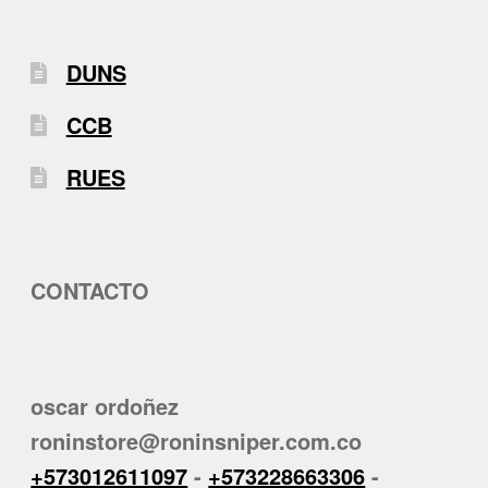
DUNS
CCB
RUES
CONTACTO
oscar ordoñez
roninstore@roninsniper.com.co
+573012611097
-
+573228663306
-