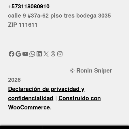
+
573118080910
calle 9 #37a-62 piso tres bodega 3035
ZIP 111611
Facebook
Google
YouTube
WhatsApp
LinkedIn
X
Threads
Instagram
© Ronin Sniper
2026
Declaración de privacidad y
confidencialidad
Construido con
WooCommerce
.