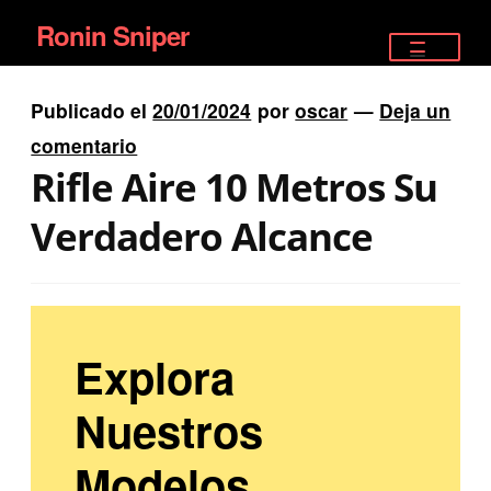
Ronin Sniper
Ir
Ir
a
al
TIENDA
la
contenido
Publicado el
20/01/2024
por
oscar
—
Deja un
EQUIPAMIENTO ÉLITE
navegación
comentario
Rifle Aire 10 Metros Su
PISTOLAS
Verdadero Alcance
RIFLES DEPORTIVOS
SATELITALES
Explora
Nuestros
Modelos