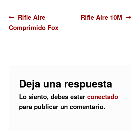
Navegación
Anterior:
Siguiente:
Rifle Aire
Rifle Aire 10M
Comprimido Fox
de
entradas
Deja una respuesta
Lo siento, debes estar
conectado
para publicar un comentario.