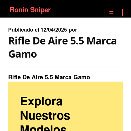
Ronin Sniper
Ir
Ir
a
al
TIENDA
la
contenido
Publicado el
12/04/2025
por
EQUIPAMIENTO ÉLITE
navegación
Rifle De Aire 5.5 Marca
PISTOLAS
Gamo
RIFLES DEPORTIVOS
Rifle De Aire 5.5 Marca Gamo
SATELITALES
Explora
Nuestros
Modelos