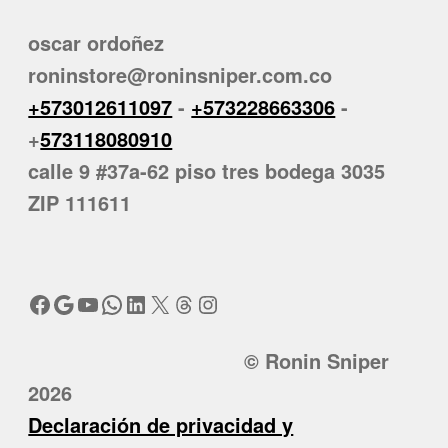
oscar ordoñez
roninstore@roninsniper.com.co
+573012611097
-
+573228663306
-
+
573118080910
calle 9 #37a-62 piso tres bodega 3035
ZIP 111611
Facebook
Google
YouTube
WhatsApp
LinkedIn
X
Threads
Instagram
© Ronin Sniper
2026
Declaración de privacidad y