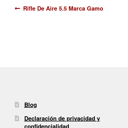
Navegación
Anterior:
Rifle De Aire 5.5 Marca Gamo
de
entradas
Blog
Declaración de privacidad y
confidencialidad