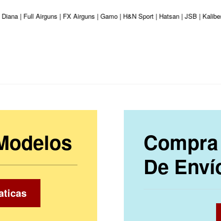
 Diana | Full Airguns | FX Airguns | Gamo | H&N Sport | Hatsan | JSB | Kalib
 Modelos
Compra 
De Enví
aticas