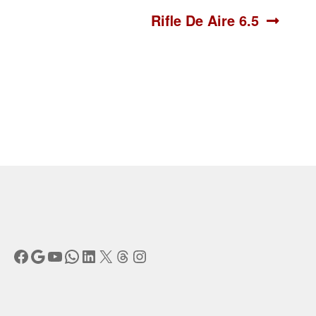
Siguiente:
Rifle De Aire 6.5
Facebook
Google
YouTube
WhatsApp
LinkedIn
X
Threads
Instagram