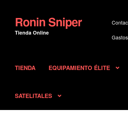
Ronin Sniper
Ir
Ir
Contac
a
al
Tienda Online
la
contenido
Gastos
navegación
TIENDA
EQUIPAMIENTO ÉLITE
SATELITALES