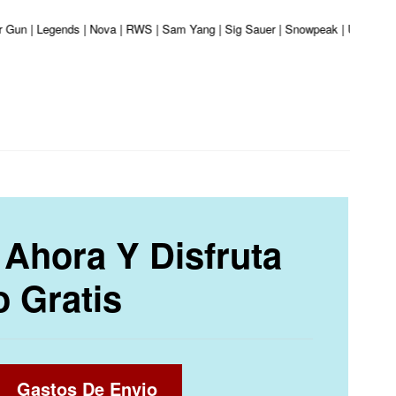
er Gun | Legends | Nova | RWS | Sam Yang | Sig Sauer | Snowpeak | Umarex | V
Ahora Y Disfruta
o Gratis
Gastos De Envio