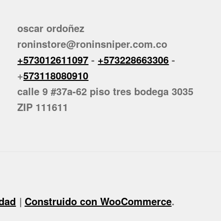
oscar ordoñez
roninstore@roninsniper.com.co
+573012611097
-
+573228663306
-
+
573118080910
calle 9 #37a-62 piso tres bodega 3035
ZIP 111611
idad
Construido con WooCommerce
.