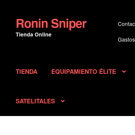
Ronin Sniper
Ir
Ir
Contac
a
al
Tienda Online
la
contenido
Gastos
navegación
TIENDA
EQUIPAMIENTO ÉLITE
SATELITALES