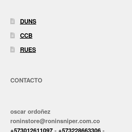
DUNS
CCB
RUES
CONTACTO
oscar ordoñez
roninstore@roninsniper.com.co
+573012611097
-
+573228663306
-