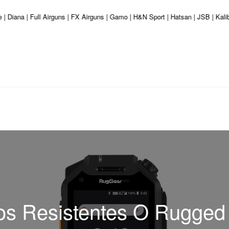
 | Diana | Full Airguns | FX Airguns | Gamo | H&N Sport | Hatsan | JSB | Kal
os Resistentes O Rugge