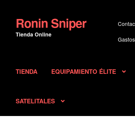
Ronin Sniper
Ir
Ir
Contac
a
al
Tienda Online
la
contenido
Gastos
navegación
TIENDA
EQUIPAMIENTO ÉLITE
SATELITALES