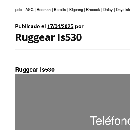
turi | Apolo | ASG | Beeman | Beretta | Bigbang | Brocock | Daisy | Daystate
Publicado el
17/04/2025
por
Ruggear Is530
Ruggear Is530
Teléfon