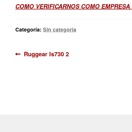
COMO VERIFICARNOS COMO EMPRESA
Categoría:
Sin categoría
Navegación
Anterior:
Ruggear Is730 2
de
entradas