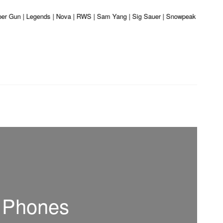
iber Gun | Legends | Nova | RWS | Sam Yang | Sig Sauer | Snowpeak | Umarex |
d Phones