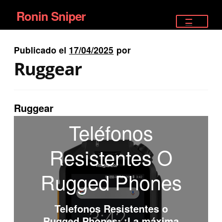
Ronin Sniper
Ir
Ir
a
al
TIENDA
la
contenido
Publicado el
17/04/2025
por
EQUIPAMIENTO ÉLITE
navegación
Ruggear
PISTOLAS
RIFLES DEPORTIVOS
Ruggear
Teléfonos
SATELITALES
Resistentes O
Rugged Phones
Telefonos Resistentes o
Rugged Phones
: ¡La máxima