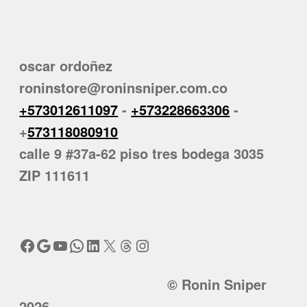
oscar ordoñez
roninstore@roninsniper.com.co
+573012611097
-
+573228663306
-
+
573118080910
calle 9 #37a-62 piso tres bodega 3035
ZIP 111611
Facebook
Google
YouTube
WhatsApp
LinkedIn
X
Threads
Instagram
© Ronin Sniper
2026