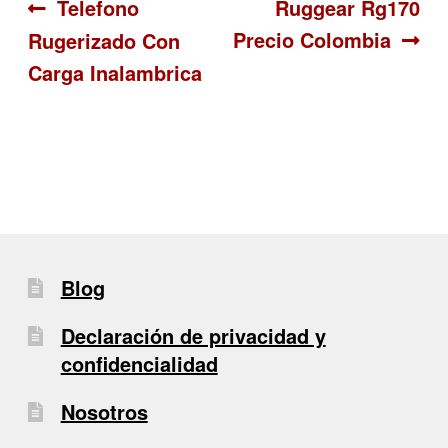
Navegación
Anterior:
Siguiente:
Telefono
Ruggear Rg170
Precio Colombia
Rugerizado Con
de
Carga Inalambrica
entradas
Blog
Declaración de privacidad y
confidencialidad
Nosotros