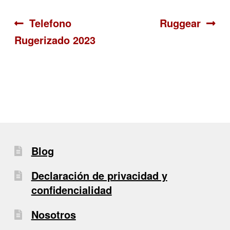
Navegación
Anterior:
Siguiente:
Telefono
Ruggear
Rugerizado 2023
de
entradas
Blog
Declaración de privacidad y
confidencialidad
Nosotros