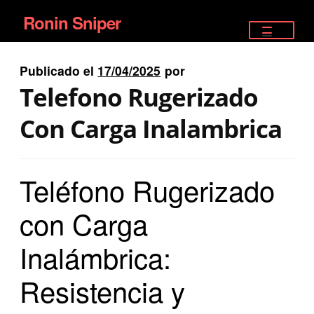
Ronin Sniper
Ir
Ir
a
al
TIENDA
la
contenido
Publicado el
17/04/2025
por
EQUIPAMIENTO ÉLITE
navegación
Telefono Rugerizado
PISTOLAS
Con Carga Inalambrica
RIFLES DEPORTIVOS
Teléfono Rugerizado
SATELITALES
con Carga
Inalámbrica:
Resistencia y