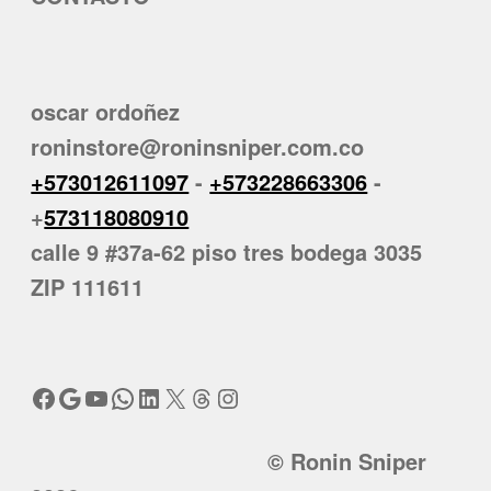
oscar ordoñez
roninstore@roninsniper.com.co
+573012611097
-
+573228663306
-
+
573118080910
calle 9 #37a-62 piso tres bodega 3035
ZIP 111611
Facebook
Google
YouTube
WhatsApp
LinkedIn
X
Threads
Instagram
© Ronin Sniper