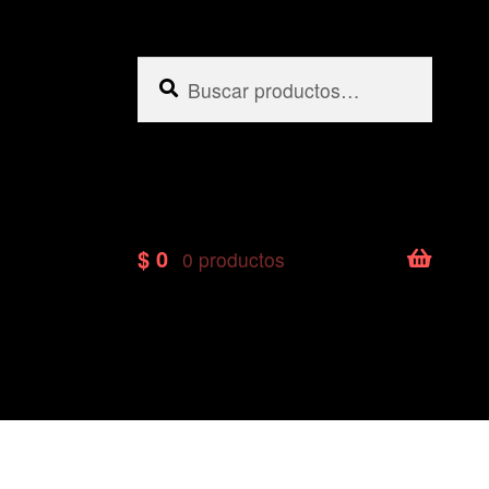
Buscar
Buscar
por:
$
0
0 productos