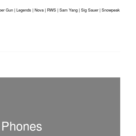
liber Gun | Legends | Nova | RWS | Sam Yang | Sig Sauer | Snowpeak | Umarex 
d Phones