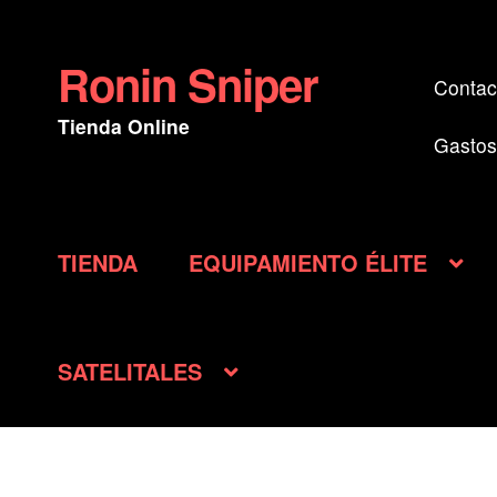
Ronin Sniper
Ir
Ir
Contac
a
al
Tienda Online
la
contenido
Gastos
navegación
TIENDA
EQUIPAMIENTO ÉLITE
SATELITALES