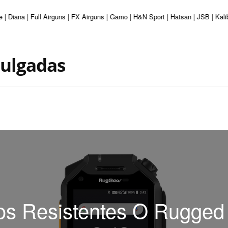
e | Diana | Full Airguns | FX Airguns | Gamo | H&N Sport | Hatsan | JSB | Ka
Pulgadas
os Resistentes O Rugge