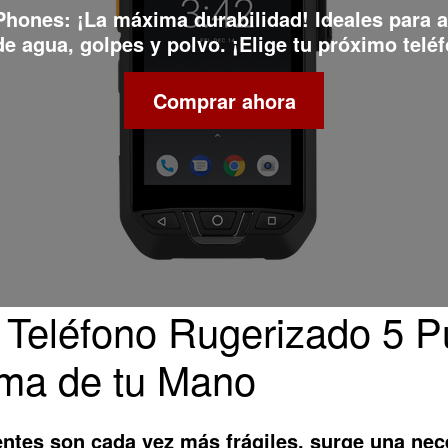
 Phones
: ¡La máxima durabilidad! Ideales para 
e agua, golpes y polvo. ¡Elige tu próximo teléf
Comprar ahora
 Teléfono Rugerizado 5 P
lma de tu Mano
entes son cada vez más frágiles, surge una nec