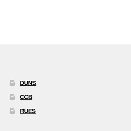
DUNS
CCB
RUES