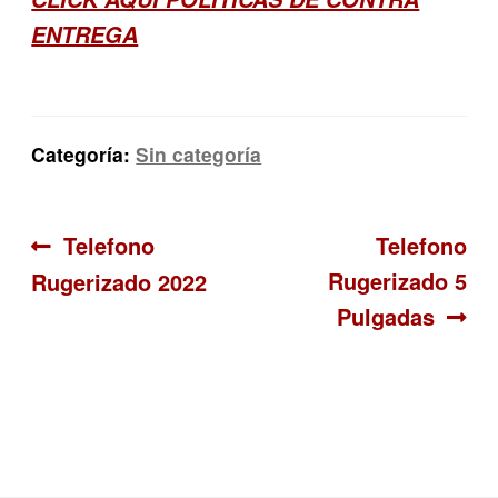
ENTREGA
Categoría:
Sin categoría
Navegación
Anterior:
Siguiente:
Telefono
Telefono
Rugerizado 5
Rugerizado 2022
de
Pulgadas
entradas