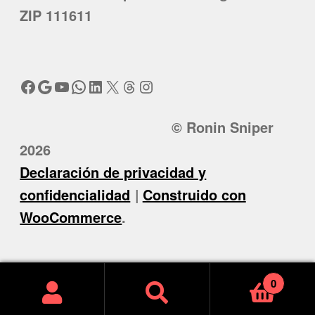
ZIP 111611
Facebook
Google
YouTube
WhatsApp
LinkedIn
X
Threads
Instagram
© Ronin Sniper
2026
Declaración de privacidad y
confidencialidad
Construido con
WooCommerce
.
0
Buscar