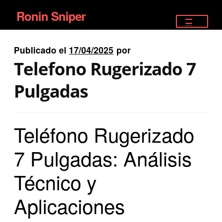
Ronin Sniper
Ir
Ir
a
al
TIENDA
la
contenido
Publicado el
17/04/2025
por
EQUIPAMIENTO ÉLITE
navegación
Telefono Rugerizado 7
PISTOLAS
Pulgadas
RIFLES DEPORTIVOS
Teléfono Rugerizado
SATELITALES
7 Pulgadas: Análisis
Técnico y
Aplicaciones