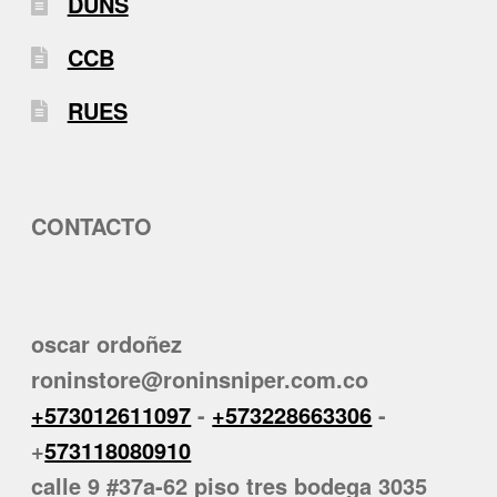
DUNS
CCB
RUES
CONTACTO
oscar ordoñez
roninstore@roninsniper.com.co
+573012611097
-
+573228663306
-
+
573118080910
calle 9 #37a-62 piso tres bodega 3035