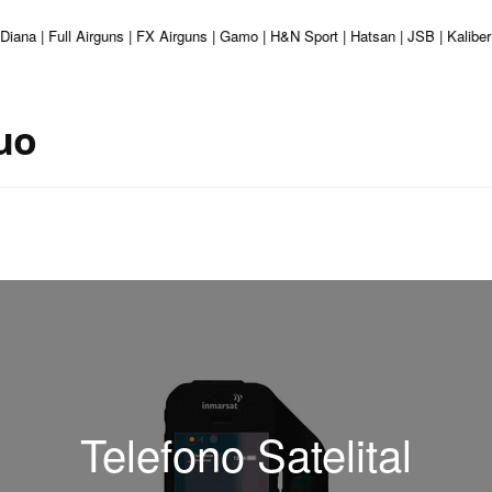
 Diana | Full Airguns | FX Airguns | Gamo | H&N Sport | Hatsan | JSB | Kalib
guo
Telefono Satelital