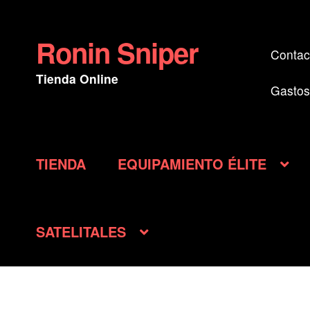
Ronin Sniper
Ir
Ir
Contac
a
al
Tienda Online
la
contenido
Gastos
navegación
TIENDA
EQUIPAMIENTO ÉLITE
SATELITALES