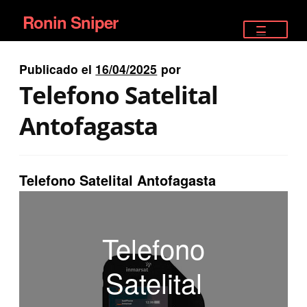
Ronin Sniper
Ir
Ir
a
al
TIENDA
la
contenido
Publicado el
16/04/2025
por
EQUIPAMIENTO ÉLITE
navegación
Telefono Satelital
PISTOLAS
Antofagasta
RIFLES DEPORTIVOS
Telefono Satelital Antofagasta
SATELITALES
Telefono
Satelital