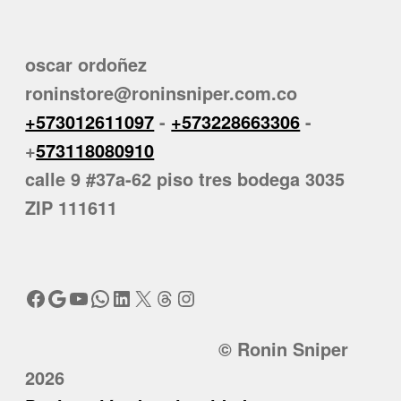
oscar ordoñez
roninstore@roninsniper.com.co
+573012611097
-
+573228663306
-
+
573118080910
calle 9 #37a-62 piso tres bodega 3035
ZIP 111611
Facebook
Google
YouTube
WhatsApp
LinkedIn
X
Threads
Instagram
© Ronin Sniper
2026