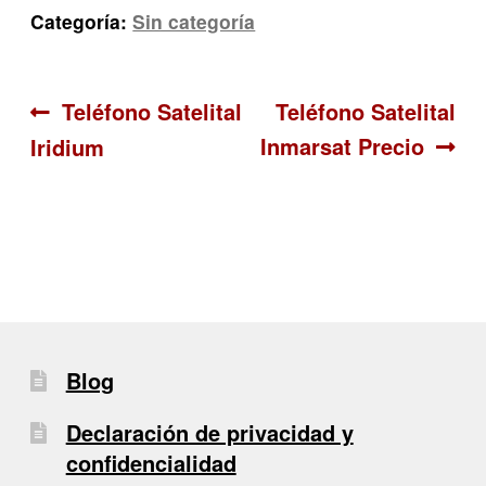
Categoría:
Sin categoría
Navegación
Anterior:
Siguiente:
Teléfono Satelital
Teléfono Satelital
Inmarsat Precio
Iridium
de
entradas
Blog
Declaración de privacidad y
confidencialidad