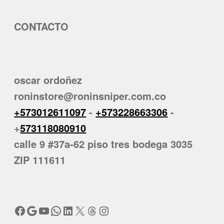
CONTACTO
oscar ordoñez
roninstore@roninsniper.com.co
+573012611097
-
+573228663306
-
+
573118080910
calle 9 #37a-62 piso tres bodega 3035
ZIP 111611
Facebook
Google
YouTube
WhatsApp
LinkedIn
X
Threads
Instagram