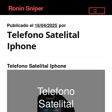
Ronin Sniper
Ir
Ir
a
al
TIENDA
la
contenido
Publicado el
16/04/2025
por
EQUIPAMIENTO ÉLITE
navegación
Telefono Satelital
PISTOLAS
Iphone
RIFLES DEPORTIVOS
Telefono Satelital Iphone
SATELITALES
Telefono
Satelital