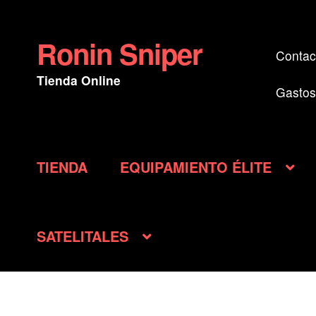
Ronin Sniper
Ir
Ir
Contac
a
al
Tienda Online
la
contenido
Gastos
navegación
TIENDA
EQUIPAMIENTO ÉLITE
SATELITALES